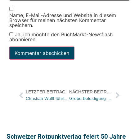
Name, E-Mail-Adresse und Website in diesem
Browser für meinen nächsten Kommentar
speichern.
Ja, ich möchte den BuchMarkt-Newsflash
abonnieren
LETZTER BEITRAG
NÄCHSTER BEITRAG
Christian Wulff führt Schirmherrschaft des Vorlesewettbewerbs des Deutschen Buchhandels fort
Grobe Beleidigung eines Kunden rechtfertigt nicht unbedingt eine außerordentliche Kündigung
Schweizer Rotpunktverlag feiert 50 Jahre