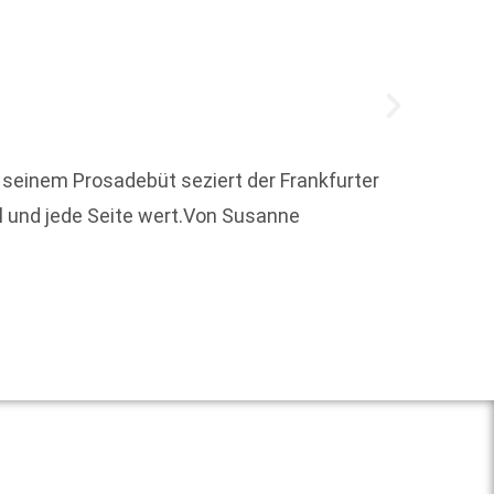
Erstma
seinem Prosadebüt seziert der Frankfurter
Marke 
ll und jede Seite wert.Von Susanne
entspr
Weit