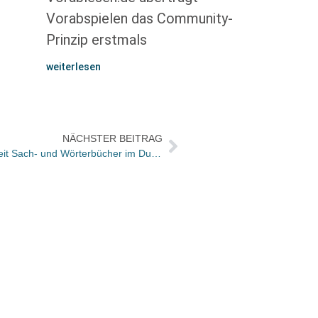
Vorabspielen das Community-
Prinzip erstmals
weiterlesen
NÄCHSTER BEITRAG
Alexandra Hahn jetzt für Pressearbeit Sach- und Wörterbücher im Dudenverlag zuständig / Angelika Böhm geht
Vermi