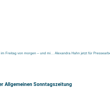
Bücher und Autoren in der ZEIT und im Freitag von morgen – und mit einem Anti-Bildungsroman und einem Buch, das schlau macht
ter Allgemeinen Sonntagszeitung