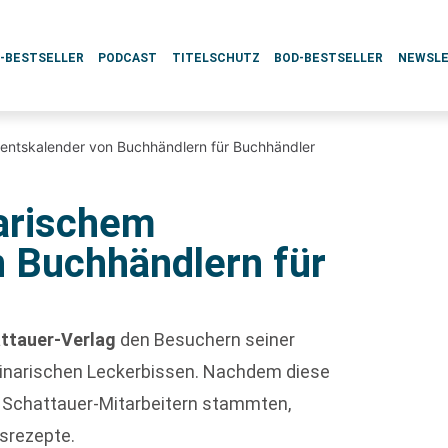
L-BESTSELLER
PODCAST
TITELSCHUTZ
BOD-BESTSELLER
NEWSL
ventskalender von Buchhändlern für Buchhändler
narischem
 Buchhändlern für
ttauer-Verlag
den Besuchern seiner
linarischen Leckerbissen. Nachdem diese
n Schattauer-Mitarbeitern stammten,
gsrezepte.