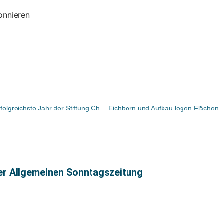
onnieren
Jetzt offiziell: 2010 war das bisher erfolgreichste Jahr der Stiftung Christliche Medien
ter Allgemeinen Sonntagszeitung