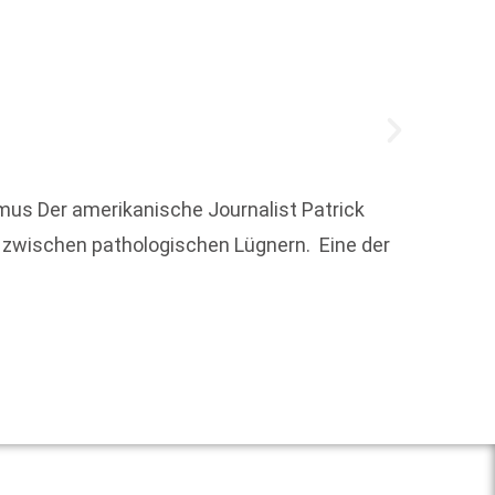
us Der amerikanische Journalist Patrick
­zwischen pathologischen Lügnern. Eine der
Nicola
hinzug
Zukunf
Weit