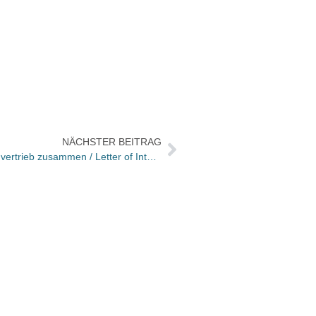
NÄCHSTER BEITRAG
Eichborn und Aufbau legen Flächenvertrieb zusammen / Letter of Intent unterzeichnet
Neuau