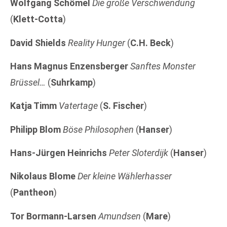
Wolfgang Schömel
Die große Verschwendung
(
Klett-Cotta
)
David Shields
Reality Hunger
(
C.H. Beck
)
Hans Magnus Enzensberger
Sanftes Monster
Brüssel…
(
Suhrkamp
)
Katja Timm
Vatertage
(
S. Fischer
)
Philipp Blom
Böse Philosophen
(
Hanser
)
Hans-Jürgen Heinrichs
Peter Sloterdijk
(
Hanser
)
Nikolaus Blome
Der kleine Wählerhasser
(
Pantheon
)
Tor Bormann-Larsen
Amundsen
(
Mare
)