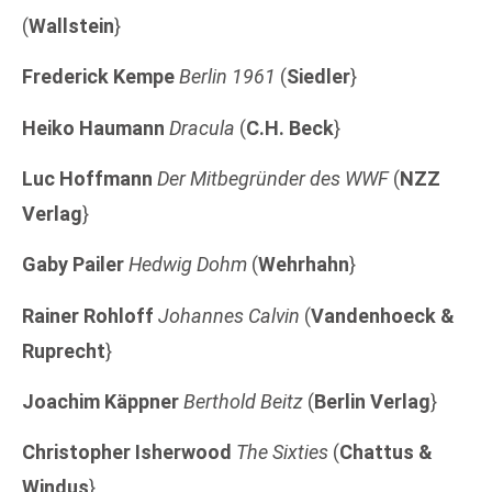
(
Wallstein
}
Frederick Kempe
Berlin 1961
(
Siedler
}
Heiko Haumann
Dracula
(
C.H. Beck
}
Luc Hoffmann
Der Mitbegründer des WWF
(
NZZ
Verlag
}
Gaby Pailer
Hedwig Dohm
(
Wehrhahn
}
Rainer Rohloff
Johannes Calvin
(
Vandenhoeck &
Ruprecht
}
Joachim Käppner
Berthold Beitz
(
Berlin Verlag
}
Christopher Isherwood
The Sixties
(
Chattus &
Windus
}