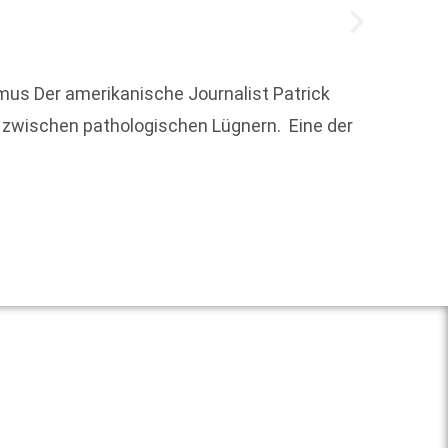
us Der amerikanische Journalist Patrick
­zwischen pathologischen Lügnern. Eine der
Mit ei
Innens
an
Weit