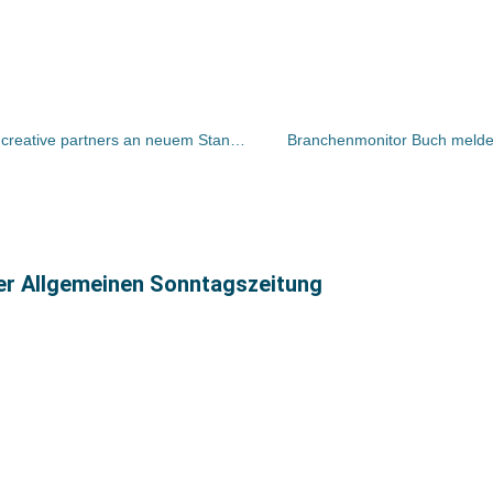
Parzhuber und Partner firmieren als creative partners an neuem Standort
Branchenmonitor Buch meldet
ter Allgemeinen Sonntagszeitung