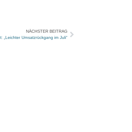
NÄCHSTER BEITRAG
: „Leichter Umsatzrückgang im Juli“
20 Ja