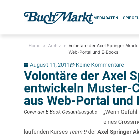
MEDIADATEN
SPIEGE
Home
>
Archiv
>
Volontäre der Axel Springer Akad
Web-Portal und E-Books
August 11, 2011
Keine Kommentare
Volontäre der Axel 
entwickeln Muster-C
aus Web-Portal und
„Wenn Gefühl e
Cover der E-Book-Gesamtausgabe
eines Crossme
laufenden Kurses
Team 9
der
Axel Springer A