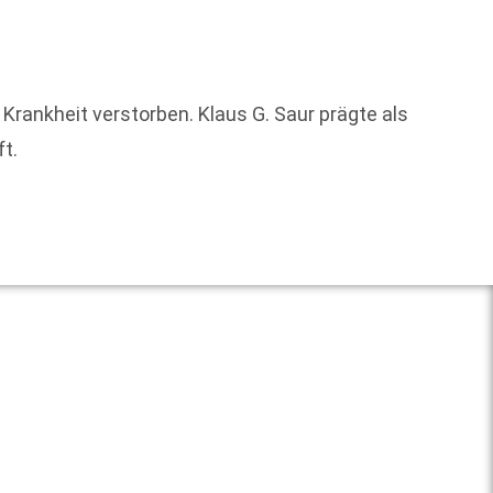
Das Li
Verans
r Krankheit verstorben. Klaus G. Saur prägte als
konnt
t.
Weit