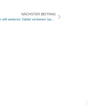
NÄCHSTER BEITRAG
Nach Samsung jetzt Motorola: Apple will weiteres Tablet verbieten lassen
Veran