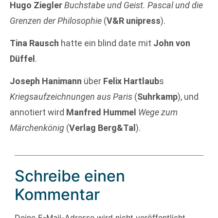
Hugo Ziegler
Buchstabe und Geist. Pascal und die
Grenzen der Philosophie
(
V&R unipress
).
Tina Rausch
hatte ein blind date mit
John von
Düffel
.
Joseph Hanimann
über
Felix Hartlaub
s
Kriegsaufzeichnungen aus Paris
(
Suhrkamp
), und
annotiert wird
Manfred Hummel
Wege zum
Märchenkönig
(
Verlag Berg&Tal
).
Schreibe einen
Kommentar
Deine E-Mail-Adresse wird nicht veröffentlicht.