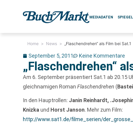
MEDIADATEN
SPIEGE
Home
>
News
>
„Flaschendrehen“ als Film bei Sat.1
September 5, 2011
Keine Kommentare
„Flaschendrehen“ als
Am 6. September präsentiert Sat.1 ab 20.15 U
gleichnamigen Roman
Flaschendrehen
(
Baste
In den Hauptrollen:
Janin Reinhardt, .Joseph
Knizka
und
Horst Janson
. Mehr zum Film:
http://www.sat1.de/filme_serien/der_grosse_