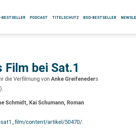
L-BESTSELLER
PODCAST
TITELSCHUTZ
BOD-BESTSELLER
NEWSL
 Film bei Sat.1
hr die Verfilmung von
Anke Greifeneder
s
i
).
ine Schmidt, Kai Schumann, Roman
sat1_film/content/artikel/50470/
.