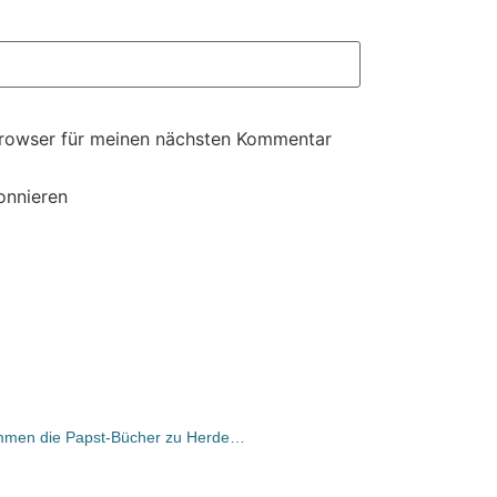
Browser für meinen nächsten Kommentar
onnieren
Lesetipp zum Papstbesuch: Wie kommen die Papst-Bücher zu Herder und bekommt Benedikt XVI. eigentlich ein Honorar?