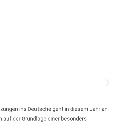
Press
Die jä
tzungen ins Deutsche geht in diesem Jahr an
Buchhän
och auf der Grundlage einer besonders
um mit