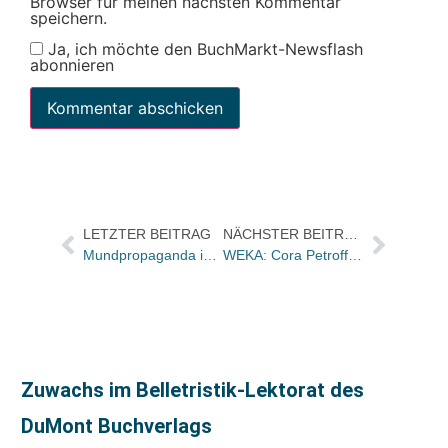
Browser für meinen nächsten Kommentar
speichern.
Ja, ich möchte den BuchMarkt-Newsflash
abonnieren
LETZTER BEITRAG
NÄCHSTER BEITRAG
Mundpropaganda im Web 2.0: Audible.de bietet seinen Lesern freie Downloads für Rezensionen
WEKA: Cora Petroff hat Leitung des Profit-Centers Elektrosicherheit und Produktsicherheit übernommen
Zuwachs im Belletristik-Lektorat des
DuMont Buchverlags