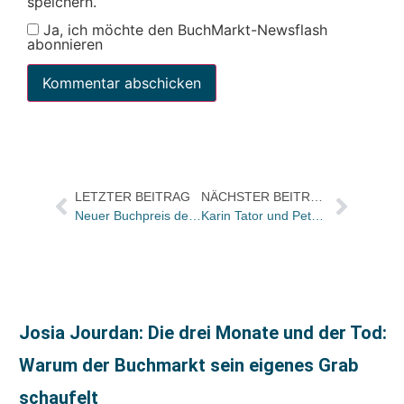
speichern.
Ja, ich möchte den BuchMarkt-Newsflash
abonnieren
LETZTER BEITRAG
NÄCHSTER BEITRAG
Neuer Buchpreis der Stiftung Ravensburger Verlag 2011 geht an Maja Haderlap
Karin Tator und Petra Büse-Leringer gründen „Bücherträume“
Josia Jourdan: Die drei Monate und der Tod:
Warum der Buchmarkt sein eigenes Grab
schaufelt