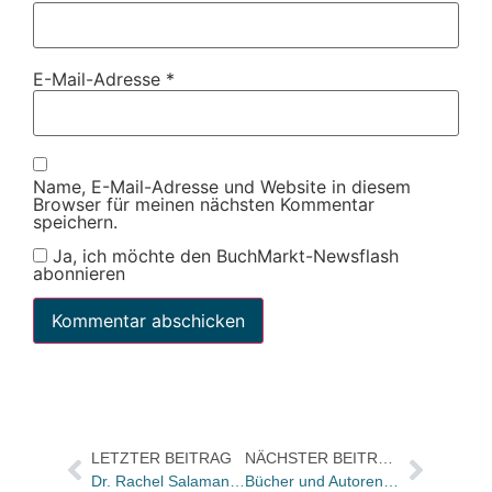
E-Mail-Adresse
*
Name, E-Mail-Adresse und Website in diesem
Browser für meinen nächsten Kommentar
speichern.
Ja, ich möchte den BuchMarkt-Newsflash
abonnieren
LETZTER BEITRAG
NÄCHSTER BEITRAG
Dr. Rachel Salamander: Qualität von Unfug unterscheiden
Bücher und Autoren heute in den Feuilletons von FAS und WamS – und „Die deutsche Seele“