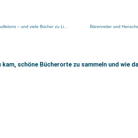
Bücher und Autoren heute in den Feuilletons – und viele Bücher zu Liszts 200.
Bärenreiter und Hensche
 kam, schöne Bücherorte zu sammeln und wie da