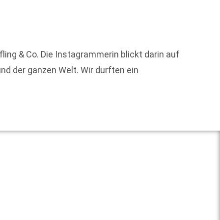
Ich drü
ng & Co. Die Instagrammerin blickt darin auf
Wir si
d der ganzen Welt. Wir durften ein
Weit