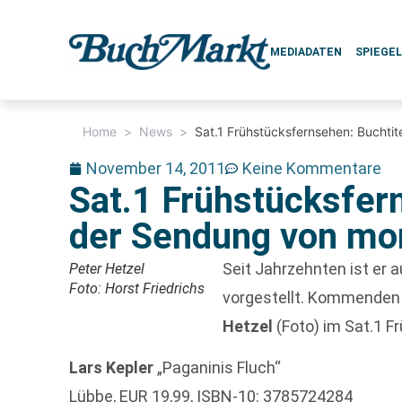
MEDIADATEN
SPIEGE
Home
>
News
>
Sat.1 Frühstücksfernsehen: Buchti
November 14, 2011
Keine Kommentare
Sat.1 Frühstücksfer
der Sendung von mo
Seit Jahrzehnten ist er
Peter Hetzel
Foto: Horst Friedrichs
vorgestellt. Kommenden 
Hetzel
(Foto) im Sat.1 F
Lars Kepler
„Paganinis Fluch“
Lübbe, EUR 19,99, ISBN-10: 3785724284