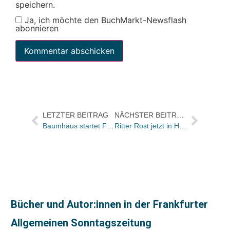
speichern.
Ja, ich möchte den BuchMarkt-Newsflash
abonnieren
LETZTER BEITRAG
NÄCHSTER BEITRAG
Baumhaus startet Facebook-Kampagne für alle Fans von Gregs Tagbüchern „Von Idioten umzingelt“
Ritter Rost jetzt in Hamburg – Carlsen übernimmt Terzio / Möllers & Bellinghausen GmbH bleiben in München mit neuen Zielen und Projekten: „Es bleibt spannend“
Bücher und Autor:innen in der Frankfurter
Allgemeinen Sonntagszeitung