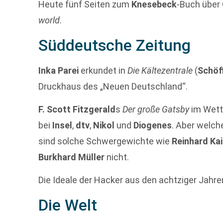
Heute fünf Seiten zum
Knesebeck
-Buch über
world
.
Süddeutsche Zeitung
Inka Parei
erkundet in
Die Kältezentrale
(
Schöf
Druckhaus des „Neuen Deutschland“.
F. Scott Fitzgerald
s
Der große Gatsby
im Wetts
bei
Insel
,
dtv
,
Nikol
und
Diogenes
. Aber welch
sind solche Schwergewichte wie
Reinhard Ka
Burkhard Müller
nicht.
Die Ideale der Hacker aus den achtziger Jahre
Die Welt