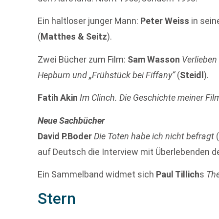
Ein haltloser junger Mann:
Peter Weiss
in sein
(
Matthes & Seitz
).
Zwei Bücher zum Film:
Sam Wasson
Verlieben
Hepburn und „Frühstück bei Fiffany“
(
Steidl
).
Fatih Akin
Im Clinch. Die Geschichte meiner Fil
Neue Sachbücher
David P.Boder
Die Toten habe ich nicht befragt
auf Deutsch die Interview mit Überlebenden d
Ein Sammelband widmet sich
Paul Tillich
s
The
Stern