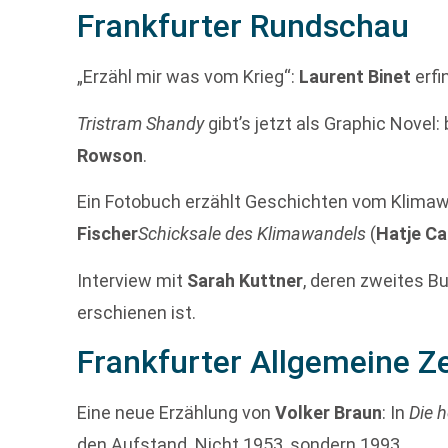
Frankfurter Rundschau
„Erzähl mir was vom Krieg“:
Laurent Binet
erfi
Tristram Shandy
gibt’s jetzt als Graphic Novel:
Rowson
.
Ein Fotobuch erzählt Geschichten vom Klima
Fischer
Schicksale des Klimawandels
(
Hatje C
Interview mit
Sarah Kuttner
, deren zweites B
erschienen ist.
Frankfurter Allgemeine Z
Eine neue Erzählung von
Volker Braun
: In
Die 
den Aufstand. Nicht 1953, sondern 1993.