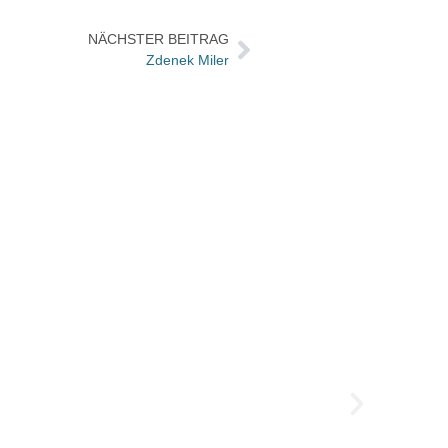
NÄCHSTER BEITRAG
Zdenek Miler
Versa
Die Ve