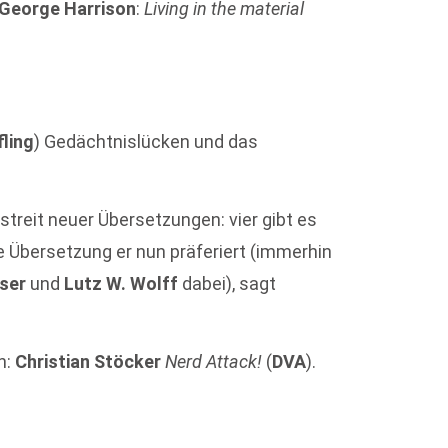
George Harrison
:
Living in the material
fling
) Gedächtnislücken und das
treit neuer Übersetzungen: vier gibt es
e Übersetzung er nun präferiert (immerhin
iser
und
Lutz W. Wolff
dabei), sagt
n:
Christian Stöcker
Nerd Attack!
(
DVA
).