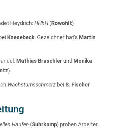
ndet Heydrich:
HHhH
(
Rowohlt
)
 bei
Knesebeck
. Gezeichnet hat’s
Martin
wandel:
Mathias Braschler
und
Monika
antz
).
uch
Wachstumsschmerz
bei
S. Fischer
eitung
hellen Haufen
(
Suhrkamp
) proben Arbeiter