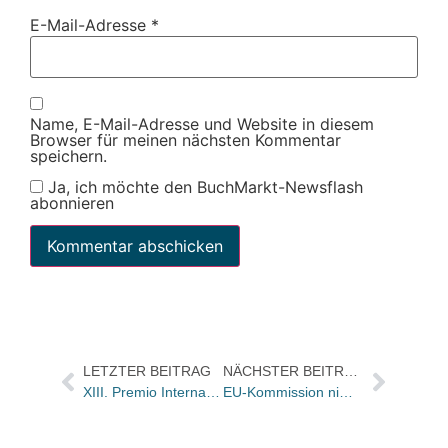
E-Mail-Adresse
*
Name, E-Mail-Adresse und Website in diesem
Browser für meinen nächsten Kommentar
speichern.
Ja, ich möchte den BuchMarkt-Newsflash
abonnieren
LETZTER BEITRAG
NÄCHSTER BEITRAG
XIII. Premio Internazionale Trieste – Scrittura di Frontiera für Veit Heinichen
EU-Kommission nimmt Apple und fünf Großverlage ins Visier