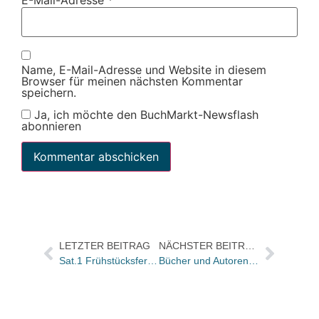
Name, E-Mail-Adresse und Website in diesem
Browser für meinen nächsten Kommentar
speichern.
Ja, ich möchte den BuchMarkt-Newsflash
abonnieren
LETZTER BEITRAG
NÄCHSTER BEITRAG
Sat.1 Frühstücksfernsehen: Buchtitel der Sendung von morgen
Bücher und Autoren heute in den Feuilletons – und die FAZ zeigt Wulff Zitate aus den „Stahlgewittern“