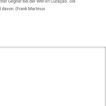
her Gegner bei der WM ist Curaçao. Die
lt davon. (Frank Martinus
"Die Re
Journa
Weit