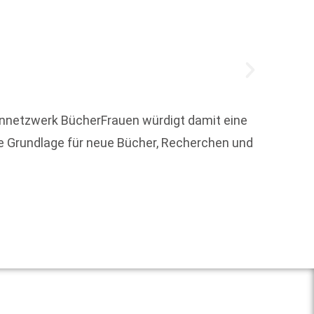
ennetzwerk BücherFrauen würdigt damit eine
ie Grundlage für neue Bücher, Recherchen und
Der Au
zur Üb
seine 
Weit