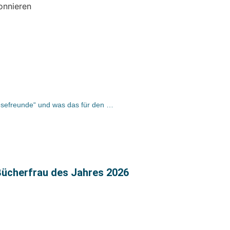
onnieren
Dr. Joerg Pfuhl über die Initiative „Lesefreunde“ und was das für den Buchhandel bedeutet
 Bücherfrau des Jahres 2026