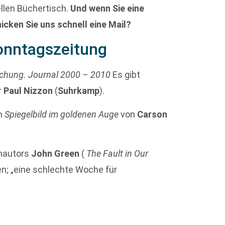
ellen Büchertisch.
Und wenn Sie eine
cken Sie uns schnell eine Mail?
onntagszeitung
chung. Journal 2000 – 2010
Es gibt
r
Paul Nizzon
(
Suhrkamp
).
n
Spiegelbild im goldenen Auge
von
Carson
chautors
John Green
(
The Fault in Our
en; „eine schlechte Woche für