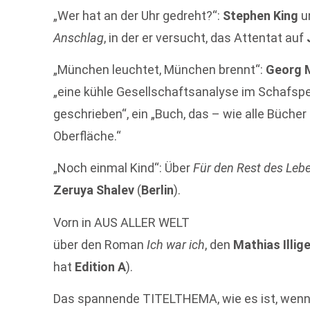
„Wer hat an der Uhr gedreht?“:
Stephen King
un
Anschlag
, in der er versucht, das Attentat auf
„München leuchtet, München brennt“:
Georg 
„eine kühle Gesellschaftsanalyse im Schafsp
geschrieben“, ein „Buch, das – wie alle Bücher
Oberfläche.“
„Noch einmal Kind“: Über
Für den Rest des Leb
Zeruya Shalev
(
Berlin
).
Vorn in AUS ALLER WELT
über den Roman
Ich war ich
, den
Mathias Illig
hat
Edition A
).
Das spannende TITELTHEMA, wie es ist, wenn 