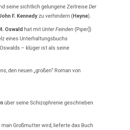
d seine sichtlich gelungene Zeitreise
Der
John F. Kennedy
zu verhindern (
Heyne
).
M. Oswald
hat mit
Unter Feinden
(Piper])
elz eines Unterhaltungsbuchs
 Oswalds – klüger ist als seine
ens
, den neuen „großen“ Roman von
en
über seine Schizophrenie geschrieben
man Großmutter wird, lieferte das Buch