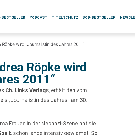
L-BESTSELLER
PODCAST
TITELSCHUTZ
BOD-BESTSELLER
NEWSL
a Röpke wird „Journalistin des Jahres 2011“
ndrea Röpke wird
hres 2011“
des
Ch. Links Verlag
s, erhält den vom
is „Journalistin des Jahres“ am 30.
ema Frauen in der Neonazi-Szene hat sie
Speit
, schon lange intensiv gewidmet: So