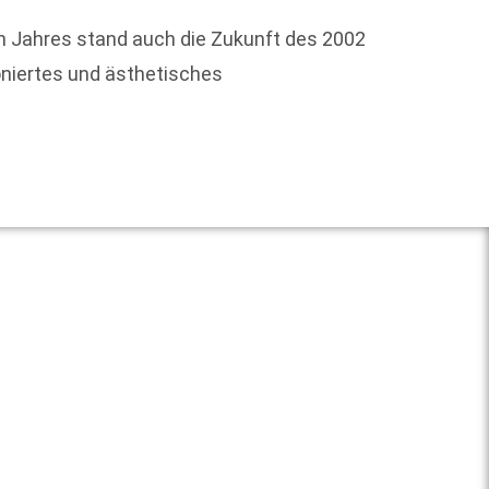
Die le
 Jahres stand auch die Zukunft des 2002
völlig
ioniertes und ästhetisches
offenle
Weit