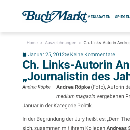
MEDIADATEN
SPIEGE
Home
>
Auszeichnungen
>
Ch. Links-Autorin Andre
Januar 25, 2012
Keine Kommentare
Ch. Links-Autorin A
„Journalistin des Ja
Andrea Röpke
(Foto), Autorin 
Andrea Röpke
medium magazin
vergebenen Pre
Januar in der Kategorie Politik.
In der Begründung der Jury heißt es: „Dem Th
sich, zusammen mit ihrem Kollegen
Andreas 