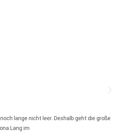
Der L
noch lange nicht leer. Deshalb geht die große
Den Li
Mona Lang im
Goldhor