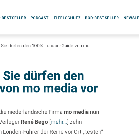
L-BESTSELLER
PODCAST
TITELSCHUTZ
BOD-BESTSELLER
NEWSL
 Sie dürfen den 100% London-Guide von mo
 Sie dürfen den
von mo media vor
 die niederländische Firma
mo media
nun
 Verleger
René Bego
[
mehr…
]
zehn
n London-Führer der Reihe vor Ort „testen“