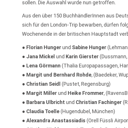
sollen. Die Auswahl wurde nun getroffen.
Aus den über 150 BuchhändlerInnen aus Deutsc
sich für den London-Trip bewarben, dürfen fo
Wochenende in der britischen Hauptstadt ver
●
Florian Hunger
und
Sabine Hunger
(Lehmann
●
Jana Mickel
und
Karin Gierster
(Dussmann, 
●
Lena Görmann
(Thalia Europapassagen, Ha
●
Margit und Bernhard Rohde
, (Baedeker, Wu
●
Christian Seidl
(Pustet, Regensburg)
●
Margit Miller
und
Heike Frommer
, (RavensB
●
Barbara Ulbricht
und
Christian Fachinger
(R
●
Claudia Toelle
(Hugendubel, München)
●
Alexandra Anastassiadis
(Orell Füssli Airpo