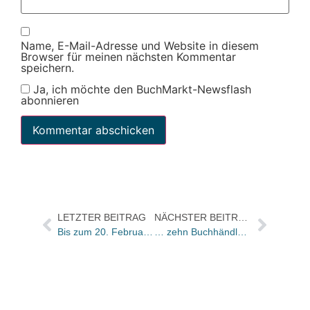
Name, E-Mail-Adresse und Website in diesem
Browser für meinen nächsten Kommentar
speichern.
Ja, ich möchte den BuchMarkt-Newsflash
abonnieren
LETZTER BEITRAG
NÄCHSTER BEITRAG
Bis zum 20. Februar können Sie noch „Lesefreunde“ für Ihre Buchhandlung anwerben – hier eine Text/Druckvorlage
… zehn Buchhändler: Sie dürfen den 100% London-Guide von mo media vor Ort testen