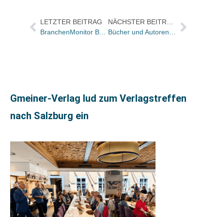
LETZTER BEITRAG
NÄCHSTER BEITRAG
BranchenMonitor Buch meldet Umsatzminus zum Jahresstart
Bücher und Autoren heute in den Feuilletons – und Streit um Kracht, Ahron Appelfeld wird 80 und das Desinteresse der Investoren an Thalia
Gmeiner-Verlag lud zum Verlagstreffen
nach Salzburg ein