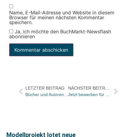
Name, E-Mail-Adresse und Website in diesem
Browser für meinen nächsten Kommentar
speichern.
Ja, ich möchte den BuchMarkt-Newsflash
abonnieren
LETZTER BEITRAG
NÄCHSTER BEITRAG
Bücher und Autoren heute in den Feuilletons – und Ernst Augustin baut ein Haus, das man nicht mehr verlassen will
Jetzt bewerben für Peter-Härtling-Preis 2013
Modellprojekt lotet neue