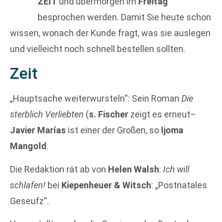
ZEIT
und übermorgen im
Freitag
besprochen werden. Damit Sie heute schon
wissen, wonach der Kunde fragt, was sie auslegen
und vielleicht noch schnell bestellen sollten.
Zeit
„Hauptsache weiterwursteln“: Sein Roman
Die
sterblich Verliebten
(
s. Fischer
zeigt es erneut–
Javier Marías
ist einer der Großen, so
Ijoma
Mangold
.
Die Redaktion rät ab von
Helen Walsh
:
Ich will
schlafen!
bei
Kiepenheuer & Witsch
: „Postnatales
Geseufz“.