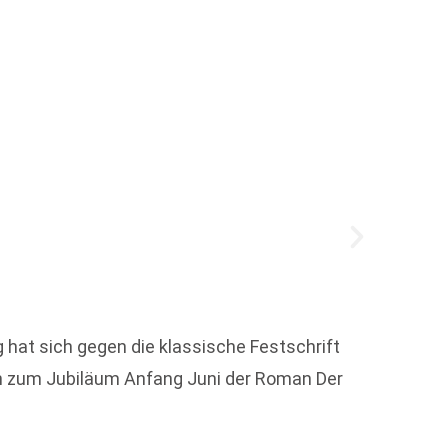
Anke 
 hat sich gegen die klassische Festschrift
Die De
n zum Jubiläum Anfang Juni der Roman Der
wissen