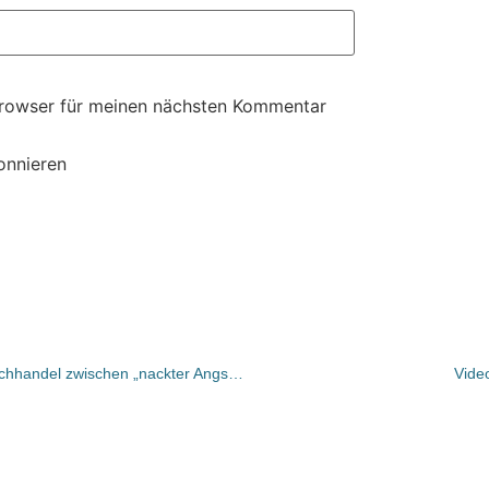
Browser für meinen nächsten Kommentar
onnieren
Hermann-Arndt Riethmüller über Buchhandel zwischen „nackter Angst und digitaler Zukunftseuphorie“
Vide