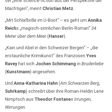
sei „eine Science-fiction aus der Perspektive der
Mächtigen“, meint
Christian Metz
.
„Mit Schlafbrille im U-Boot“ – es geht um
Annika
Reich
s „magisch-sinnlichen Berlin-Roman“
34
Meter über dem Meer
(
Hanser
).
„Kain und Abel in den Schweizer Bergen“ – „die
erstaunliche Krimikunst“ des Franzosen
Yves
Ravey
hat sich
Jochen Schimmang
in
Bruderliebe
(
Kunstmann
) angesehen.
Und
Anna-Katharina Hahn
(
Am Schwarzen Berg
,
Suhrkamp
) schreibt über ihre Roman-Heldin Lene
Nimptsch aus
Theodor Fontane
s
Irrungen,
Wirrungen
.