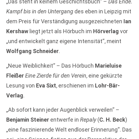
„Das steht in keinem Geschichtsbuch“ –
Das Ende.
Kampf bis in den Untergang
des eben in Leipzig mit
dem Preis für Verständigung ausgezeichneten
Ian
Kershaw
liegt jetzt als Hörbuch im
Hörverlag
vor
„und entwickelt ganz eigene Intensität“, meint
Wolfgang Schneider
.
„Neue Weiblichkeit“ – Das Hörbuch
Marieluise
Fleißer
Eine Zierde für den Verein
, eine gekürzte
Lesung von
Eva Sixt
, erschienen im
Lohr-Bär-
Verlag
.
„Ab sofort kann jeder Augenblick verweilen“ –
Benjamin Steiner
entwerfe in
Repaly
(
C. H. Beck
)
„eine faszinierende Welt endloser Erinnerung“. Das