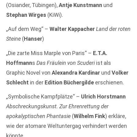
(Osiander, Tübingen),
Antje Kunstmann
und
Stephan Wirges
(KiWi).
„Auf dem Weg“ –
Walter Kappacher
Land der roten
Steine
(
Hanser
)
„Die zarte Miss Marple von Paris“ –
E.T.A.
Hoffmann
s
Das Fräulein von Scuderi
ist als
Graphic Novel von
Alexandra Kardinar
und
Volker
Schlecht
in der
Edition Büchergilde
erschienen.
„Symbolische Kampfplätze“ –
Ulrich Horstmann
Abschreckungskunst. Zur Ehrenrettung der
apokalyptischen Phantasie
(
Wilhelm Fink
) erkläre,
wie der atomare Weltuntergag verhindert werden
könnte.