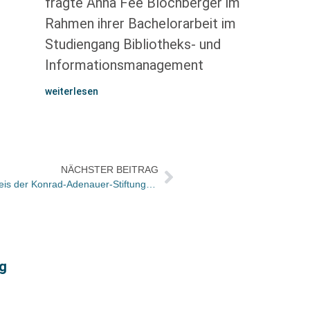
fragte Anna Fee Blochberger im
Rahmen ihrer Bachelorarbeit im
Studiengang Bibliotheks- und
Informationsmanagement
weiterlesen
NÄCHSTER BEITRAG
Tuvia Rübner erhält den Literaturpreis der Konrad-Adenauer-Stiftung 2012
rg
Berli