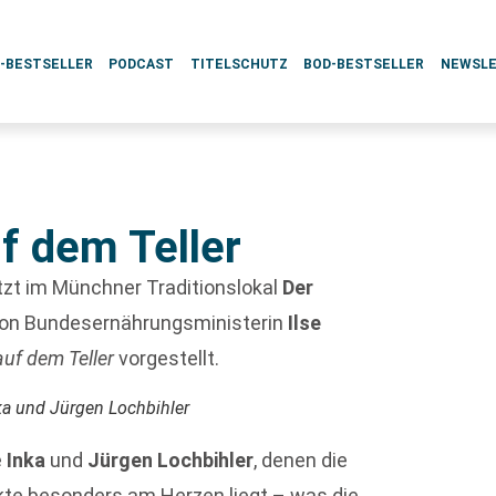
L-BESTSELLER
PODCAST
TITELSCHUTZ
BOD-BESTSELLER
NEWSL
uf dem Teller
tzt im Münchner Traditionslokal
Der
von Bundesernährungsministerin
Ilse
uf dem Teller
vorgestellt.
nka und Jürgen Lochbihler
e
Inka
und
Jürgen Lochbihler
, denen die
kte besonders am Herzen liegt – was die