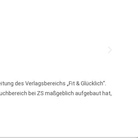
90 Ver
tung des Verlagsbereichs „Fit & Glücklich“.
über 1
buchbereich bei ZS maßgeblich aufgebaut hat,
Weit