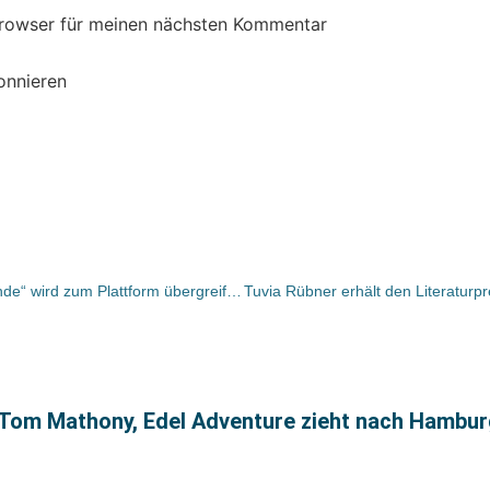
Browser für meinen nächsten Kommentar
onnieren
media control: „Ziemlich beste Freunde“ wird zum Plattform übergreifenden Entertainment-Phänomen / Buch auf Platz 5 der Sachbuchcharts
 Tom Mathony, Edel Adventure zieht nach Hambu