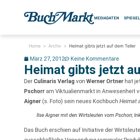
MEDIADATEN
SPIEGE
Home
>
Archiv
>
Heimat gibts jetzt auf dem Teller
März 27, 2012
Keine Kommentare
Heimat gibts jetzt a
Der
Culinaris Verlag
von
Werner Ortner
hat je
Pschorr
am Viktualienmarkt in Anwesenheit 
Aigner
(s. Foto) sein neues Kochbuch
Heimat a
Ilse Aigner mit den Wirtsleuten vom Pschorr, I
Das Buch erschien auf Initiative der Wirtsleut
ausschließliche Verwendung regionaler Produ