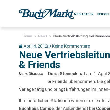
MEDIADATEN
SPIEGE
Home
>
News
>
Neue Vertriebsleitung bei Rannenb
April 4, 2012
Keine Kommentare
Neue Vertriebsleitu
& Friends
Doris Steineck
hat am 1. April 
Doris Steineck
& Friends
übernommen. Die gele
Verlage tätig und bringt Erfahrungen im Innen
Ihre beruflichen Stationen waren u.a. die stel
Buchhaus Campe
, der Außendienst bei
Coppe