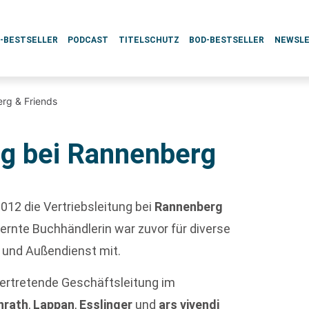
L-BESTSELLER
PODCAST
TITELSCHUTZ
BOD-BESTSELLER
NEWSL
erg & Friends
ng bei Rannenberg
2012 die Vertriebsleitung bei
Rannenberg
rnte Buchhändlerin war zuvor für diverse
- und Außendienst mit.
lvertretende Geschäftsleitung im
nrath
,
Lappan
,
Esslinger
und
ars vivendi