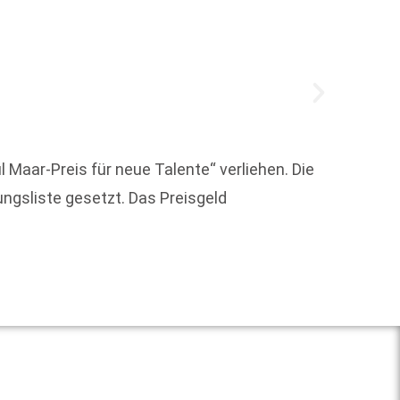
Mit gr
 Maar-Preis für neue Talente“ verliehen. Die
Literat
ungsliste gesetzt. Das Preisgeld
Heraus
Weit