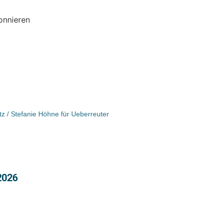
onnieren
etz / Stefanie Höhne für Ueberreuter
2026