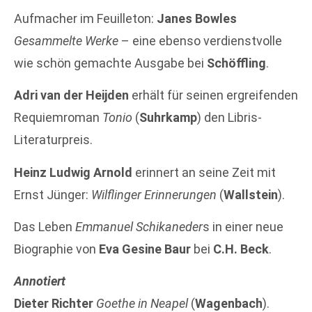
Aufmacher im Feuilleton:
Janes Bowles
Gesammelte Werke
– eine ebenso verdienstvolle
wie schön gemachte Ausgabe bei
Schöffling
.
Adri van der Heijden
erhält für seinen ergreifenden
Requiemroman
Tonio
(
Suhrkamp
) den Libris-
Literaturpreis.
Heinz Ludwig Arnold
erinnert an seine Zeit mit
Ernst Jünger:
Wilflinger Erinnerungen
(
Wallstein
).
Das Leben
Emmanuel Schikaneder
s in einer neue
Biographie von
Eva Gesine Baur
bei
C.H. Beck
.
Annotiert
Dieter Richter
Goethe in Neapel
(
Wagenbach
).