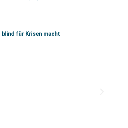
 blind für Krisen macht
Annel
Zum 1.
Verlag