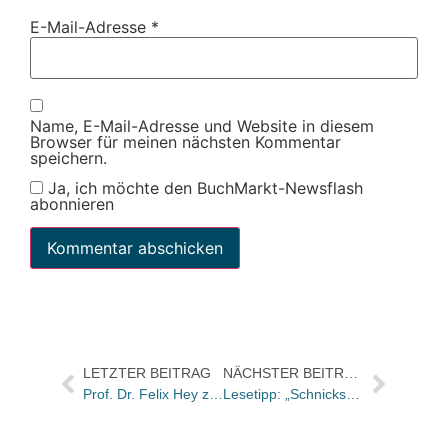
E-Mail-Adresse
*
Name, E-Mail-Adresse und Website in diesem
Browser für meinen nächsten Kommentar
speichern.
Ja, ich möchte den BuchMarkt-Newsflash
abonnieren
LETZTER BEITRAG
NÄCHSTER BEITRAG
Prof. Dr. Felix Hey zum Protest gegen die Umsatzsteuerbefreiung von Bildungsangeboten
Lesetipp: „Schnickschnack statt Literatur – Haus der traurigen Bücher“