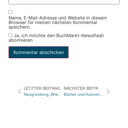
Name, E-Mail-Adresse und Website in diesem
Browser für meinen nächsten Kommentar
speichern.
Ja, ich möchte den BuchMarkt-Newsflash
abonnieren
LETZTER BEITRAG
NÄCHSTER BEITRAG
Neugründung „Briends“: Autor Karl Olsberg will Verlagen und Händlern beim Umgang mit der Digitalisierung helfen
Bücher und Autoren in der ZEIT und im FREITAG