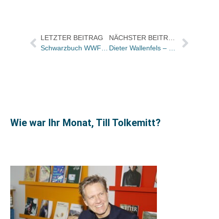
LETZTER BEITRAG
NÄCHSTER BEITRAG
Schwarzbuch WWF bleibt ungeschwärzt lieferbar und darf verkauft werden / Endgültige Entscheidung im Prozeß erst am 20. Juli
Dieter Wallenfels – die Buchpreisbindung: kranker Mann oder rüstiger Rentner?
Wie war Ihr Monat, Till Tolkemitt?