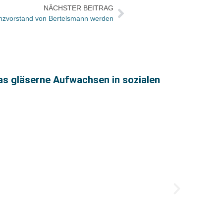
NÄCHSTER BEITRAG
anzvorstand von Bertelsmann werden
as gläserne Aufwachsen in sozialen
So wa