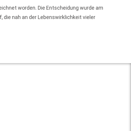
Die Ge
zeichnet worden. Die Entscheidung wurde am
Sortim
die nah an der Lebenswirklichkeit vieler
Weit