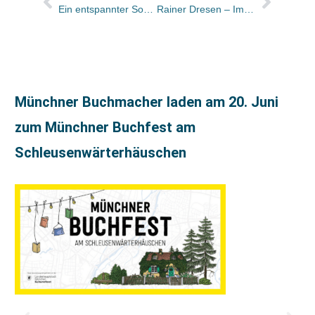
Ein entspannter Sommerabend: Erste Bilder von der Einweihung des neuen Kunstmann-„Hafens“
Rainer Dresen – Immer wieder freitags, da kommt die Erinnerung (an den WWF-Fall)
Münchner Buchmacher laden am 20. Juni
zum Münchner Buchfest am
Schleusenwärterhäuschen