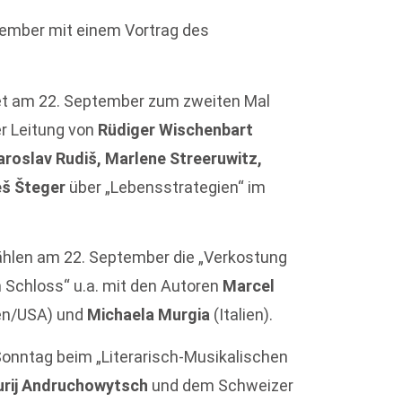
tember mit einem Vortrag des
et am 22. September zum zweiten Mal
r Leitung von
Rüdiger Wischenbart
aroslav Rudiš, Marlene Streeruwitz,
eš Šteger
über „Lebensstrategien“ im
ählen am 22. September die „Verkostung
 Schloss“ u.a. mit den Autoren
Marcel
en/USA) und
Michaela Murgia
(Italien).
Sonntag beim „Literarisch-Musikalischen
urij Andruchowytsch
und dem Schweizer