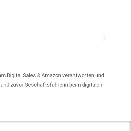
Um die
eam Digital Sales & Amazon verantworten und
r und zuvor Geschäftsführerin beim digitalen
Weit