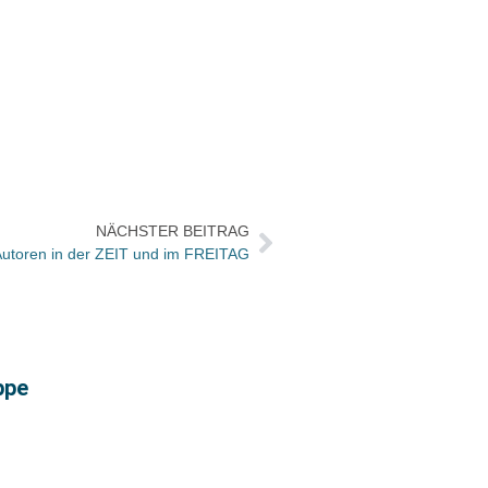
NÄCHSTER BEITRAG
Autoren in der ZEIT und im FREITAG
ppe
Büche