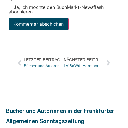
Ja, ich möchte den BuchMarkt-Newsflash
abonnieren
LETZTER BEITRAG
NÄCHSTER BEITRAG
Bücher und Autoren heute in den Feuilletons – und Marbach zeigt Kassiber
LV BaWü: Hermann-Arndt Riethmüller tritt überraschend zurück – Thomas Lindemann neuer Vorsitzender
Bücher und Autorinnen in der Frankfurter
Allgemeinen Sonntagszeitung