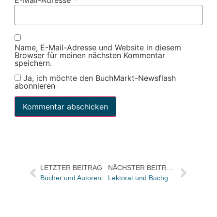
Name, E-Mail-Adresse und Website in diesem
Browser für meinen nächsten Kommentar
speichern.
Ja, ich möchte den BuchMarkt-Newsflash
abonnieren
LETZTER BEITRAG
NÄCHSTER BEITRAG
Bücher und Autoren heute in den Feuilletons – und Wsewolod Petrows „Buch des Monats“ wird zum „Buch des Jahres“
Lektorat und Buchgestaltung in Berlin: Eröffnung der Bürogemeinschaft Goldesel