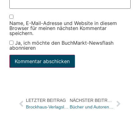
Name, E-Mail-Adresse und Website in diesem
Browser für meinen nächsten Kommentar
speichern.
Ja, ich möchte den BuchMarkt-Newsflash
abonnieren
LETZTER BEITRAG
NÄCHSTER BEITRAG
Brockhaus-Verlagsleiter Detlef Wienecke-Janz im Exertenteam der ZDF-Bildungsshow
Bücher und Autoren heute in den Feuilletons – und eröffnet David Mitchell ein neues Literatur-Zeitalter?