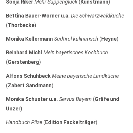
Sonja Riker
Mehr Suppenglück
(
Kunstmann
)
Bettina Bauer-Wörner u.a.
Die Schwarzwaldküche
(
Thorbecke
)
Monika Kellermann
Südtirol kulinarisch
(
Heyne
)
Reinhard Michl
Mein bayerisches Kochbuch
(
Gerstenberg
)
Alfons Schuhbeck
Meine bayerische Landküche
(
Zabert Sandmann
)
Monika Schuster u.a.
Servus Bayern
(
Gräfe und
Unzer
)
Handbuch Pilze
(
Edition Fackelträger
)