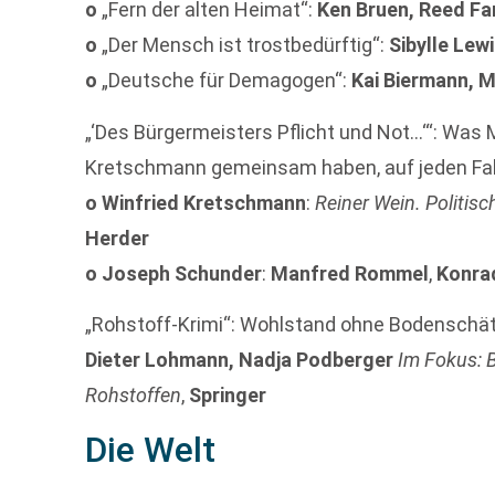
o
„Fern der alten Heimat“:
Ken Bruen, Reed Fa
o
„Der Mensch ist trostbedürftig“:
Sibylle Lew
o
„Deutsche für Demagogen“:
Kai Biermann, 
„‘Des Bürgermeisters Pflicht und Not…‘“: Wa
Kretschmann gemeinsam haben, auf jeden Fal
o
Winfried Kretschmann
:
Reiner Wein. Politis
Herder
o
Joseph Schunder
:
Manfred Rommel
,
Konra
„Rohstoff-Krimi“: Wohlstand ohne Bodenschä
Dieter Lohmann, Nadja Podberger
Im Fokus: 
Rohstoffen
,
Springer
Die Welt