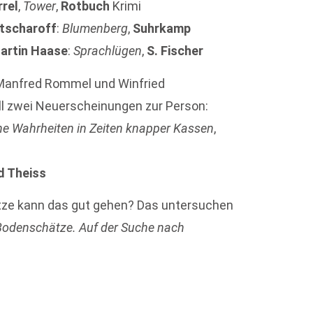
rrel
,
Tower
,
Rotbuch
Krimi
itscharoff
:
Blumenberg
,
Suhrkamp
Martin Haase
:
Sprachlügen
,
S. Fischer
s Manfred Rommel und Winfried
l zwei Neuerscheinungen zur Person:
che Wahrheiten in Zeiten knapper Kassen
,
d Theiss
tze kann das gut gehen? Das untersuchen
Bodenschätze. Auf der Suche nach