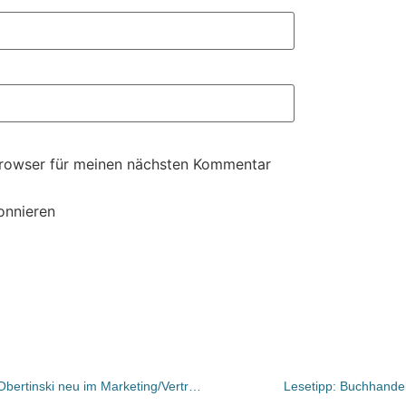
Browser für meinen nächsten Kommentar
onnieren
Beltz: Franziska Schiebe und Tanja Obertinski neu im Marketing/Vertrieb
Lesetipp: Buchhande