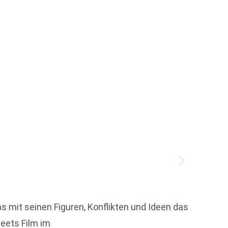
Vorgeb
s mit seinen Figuren, Konflikten und Ideen das
Welche
meets Film im