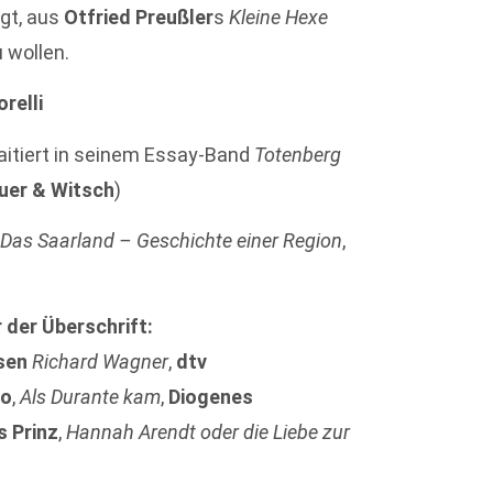
gt, aus
Otfried Preußler
s
Kleine Hexe
 wollen.
relli
aitiert in seinem Essay-Band
Totenberg
uer & Witsch
)
:
Das Saarland – Geschichte einer Region
,
 der Überschrift:
sen
Richard Wagner
,
dtv
lo
,
Als Durante kam
,
Diogenes
s Prinz
,
Hannah Arendt oder die Liebe zur