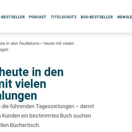
L-BESTSELLER
PODCAST
TITELSCHUTZ
BOD-BESTSELLER
NEWSL
e in den Feuilletons – heute mit vielen
ngen
heute in den
it vielen
lungen
ch die führenden Tageszeitungen – damit
enn Kunden ein bestimmtes Buch suchen
ellen Büchertisch.