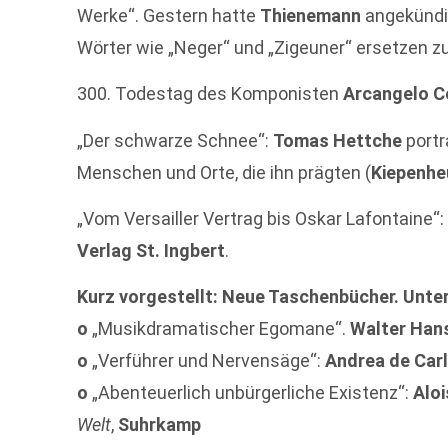
Werke“. Gestern hatte
Thienemann
angekündi
Wörter wie „Neger“ und „Zigeuner“ ersetzen zu
300. Todestag des Komponisten
Arcangelo Co
„Der schwarze Schnee“:
Tomas Hettche
portr
Menschen und Orte, die ihn prägten (
Kiepenhe
„Vom Versailler Vertrag bis Oskar Lafontaine“
Verlag St. Ingbert
.
Kurz vorgestellt: Neue Taschenbücher. Unter
o
„Musikdramatischer Egomane“.
Walter Han
o
„Verführer und Nervensäge“:
Andrea de Car
o
„Abenteuerlich unbürgerliche Existenz“:
Aloi
Welt
,
Suhrkamp