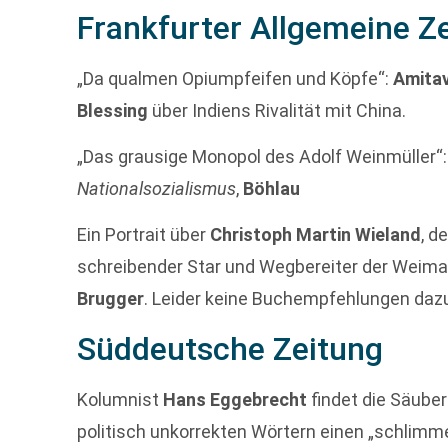
Frankfurter Allgemeine Z
„Da qualmen Opiumpfeifen und Köpfe“:
Amita
Blessing
über Indiens Rivalität mit China.
„Das grausige Monopol des Adolf Weinmüller“
Nationalsozialismus
,
Böhlau
Ein Portrait über
Christoph Martin Wieland
, d
schreibender Star und Wegbereiter der Weimare
Brugger
. Leider keine Buchempfehlungen daz
Süddeutsche Zeitung
Kolumnist
Hans Eggebrecht
findet die Säuber
politisch unkorrekten Wörtern einen „schlimmen