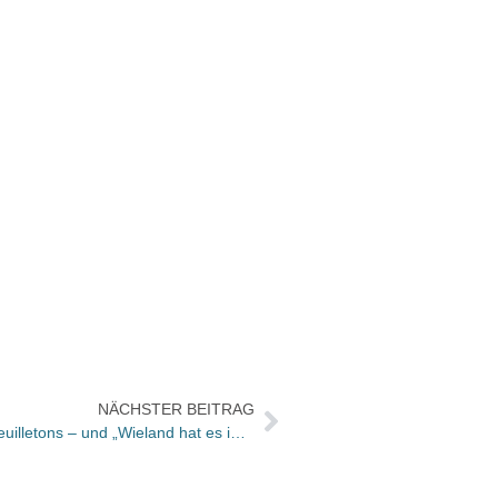
NÄCHSTER BEITRAG
Bücher und Autoren heute in den Feuilletons – und „Wieland hat es in sich“