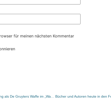
Browser für meinen nächsten Kommentar
onnieren
Dr. Sven Fund – Mitarbeiterbeteiligung als De Gruyters Waffe im „War for Talents“?