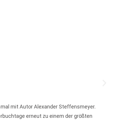
tiger
esmal mit Autor Alexander Steffensmeyer.
Die Ti
erbuchtage erneut zu einem der größten
hat da