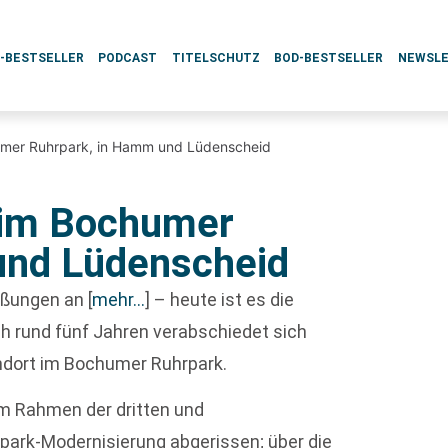
L-BESTSELLER
PODCAST
TITELSCHUTZ
BOD-BESTSELLER
NEWSL
umer Ruhrpark, in Hamm und Lüdenscheid
 im Bochumer
und Lüdenscheid
ließungen an
[
mehr…
]
– heute ist es die
ch rund fünf Jahren verabschiedet sich
ndort im Bochumer Ruhrpark.
im Rahmen der dritten und
ark-Modernisierung abgerissen; über die