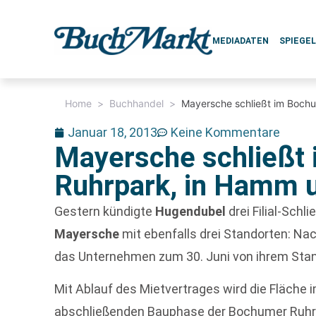
MEDIADATEN
SPIEGE
Home
>
Buchhandel
>
Mayersche schließt im Boch
Januar 18, 2013
Keine Kommentare
Mayersche schließt
Ruhrpark, in Hamm 
Gestern kündigte
Hugendubel
drei Filial-Sch
Mayersche
mit ebenfalls drei Standorten: Na
das Unternehmen zum 30. Juni von ihrem Sta
Mit Ablauf des Mietvertrages wird die Fläche 
abschließenden Bauphase der Bochumer Ruhrp