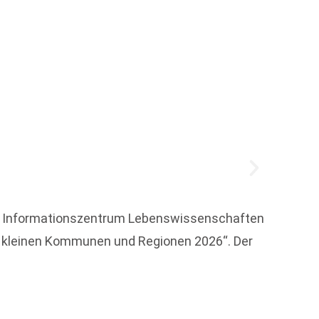
Büche
ED – Informationszentrum Lebenswissenschaften
 in kleinen Kommunen und Regionen 2026“. Der
Um die
Weit