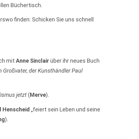
ellen Büchertisch.
swo finden: Schicken Sie uns schnell
äch mit
Anne Sinclair
über ihr neues Buch
n Großvater, der Kunsthändler Paul
ismus jetzt
(
Merve
).
d Henscheid
„feiert sein Leben und seine
ng
).