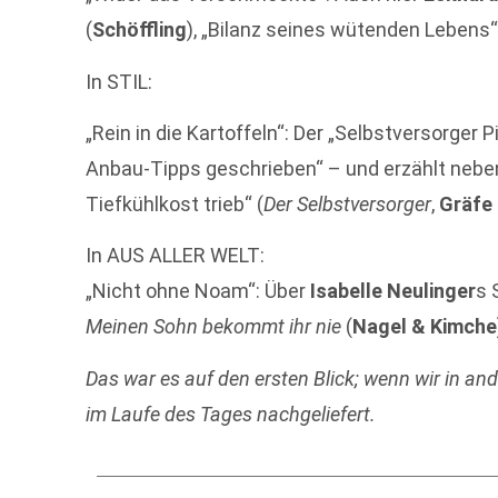
(
Schöffling
), „Bilanz seines wütenden Lebens“
In STIL:
„Rein in die Kartoffeln“: Der „Selbstversorger P
Anbau-Tipps geschrieben“ – und erzählt nebe
Tiefkühlkost trieb“ (
Der Selbstversorger
,
Gräfe
In AUS ALLER WELT:
„Nicht ohne Noam“: Über
Isabelle Neulinger
s 
Meinen Sohn bekommt ihr nie
(
Nagel & Kimche
Das war es auf den ersten Blick; wenn wir in an
im Laufe des Tages nachgeliefert.