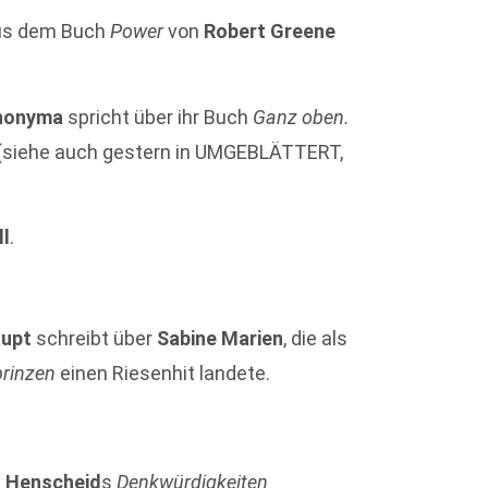
aus dem Buch
Power
von
Robert Greene
nonyma
spricht über ihr Buch
Ganz oben.
(siehe auch gestern in UMGEBLÄTTERT,
ll
.
aupt
schreibt über
Sabine Marien
, die als
rinzen
einen Riesenhit landete.
 Henscheid
s
Denkwürdigkeiten