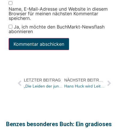
Name, E-Mail-Adresse und Website in diesem
Browser für meinen nächsten Kommentar
speichern.
Ja, ich möchte den BuchMarkt-Newsflash
abonnieren
LETZTER BEITRAG
NÄCHSTER BEITRAG
„Die Leiden der jungen W.“: Buchhandlung Sack mit tollem Video auf Facebook
Hans Huck wird Leiter Sales bei Universal Edition in Wien
Benzes besonderes Buch: Ein gradioses