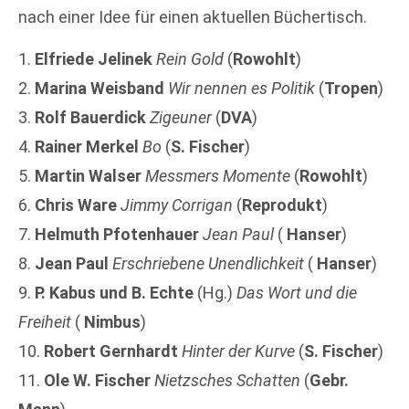
nach einer Idee für einen aktuellen Büchertisch.
1.
Elfriede Jelinek
Rein Gold
(
Rowohlt
)
2.
Marina Weisband
Wir nennen es Politik
(
Tropen
)
3.
Rolf Bauerdick
Zigeuner
(
DVA
)
4.
Rainer Merkel
Bo
(
S. Fischer
)
5.
Martin Walser
Messmers Momente
(
Rowohlt
)
6.
Chris Ware
Jimmy Corrigan
(
Reprodukt
)
7.
Helmuth Pfotenhauer
Jean Paul
(
Hanser
)
8.
Jean Paul
Erschriebene Unendlichkeit
(
Hanser
)
9.
P. Kabus und B. Echte
(Hg.)
Das Wort und die
Freiheit
(
Nimbus
)
10.
Robert Gernhardt
Hinter der Kurve
(
S. Fischer
)
11.
Ole W. Fischer
Nietzsches Schatten
(
Gebr.