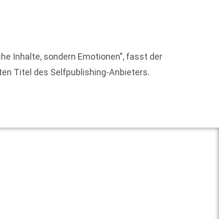
Johann
che Inhalte, sondern Emotionen", fasst der
überno
en Titel des Selfpublishing-Anbieters.
Progra
Weit