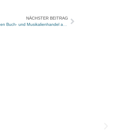
NÄCHSTER BEITRAG
Musikmesse: Kooperationen zwischen Buch- und Musikalienhandel als Zukunftsmodell? / Bilder von der Messe
Neue 