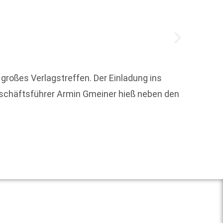
 großes Verlagstreffen. Der Einladung ins
Geschäftsführer Armin Gmeiner hieß neben den
"Die Re
Journa
Weit