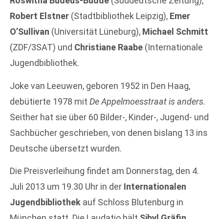
Roswitha Budeus-Budde
(Süddeutsche Zeitung),
Robert Elstner
(Stadtbibliothek Leipzig),
Emer
O’Sullivan
(Universität Lüneburg),
Michael Schmitt
(ZDF/3SAT) und
Christiane Raabe
(Internationale
Jugendbibliothek.
Joke van Leeuwen, geboren 1952 in Den Haag,
debütierte 1978 mit
De Appelmoesstraat is anders
.
Seither hat sie über 60 Bilder-, Kinder-, Jugend- und
Sachbücher geschrieben, von denen bislang 13 ins
Deutsche übersetzt wurden.
Die Preisverleihung findet am Donnerstag, den 4.
Juli 2013 um 19.30 Uhr in der
Internationalen
Jugendbibliothek
auf Schloss Blutenburg in
München statt. Die Laudatio hält
Sibyl Gräfin