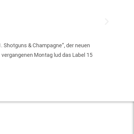
h 1. Shotguns & Champagne“, der neuen
 vergangenen Montag lud das Label 15
„Recht
2026 in
Weit