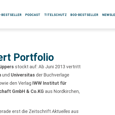
L-BESTSELLER
PODCAST
TITELSCHUTZ
BOD-BESTSELLER
NEWSL
rt Portfolio
Küppers
stockt auf: Ab Juni 2013 vertritt
m
und
Universitas
der Buchverlage
owie den Verlag
IWW Institut für
tschaft GmbH & Co.KG
aus Nordkirchen,
rade erst die Zeitschrift
Aktuelles aus