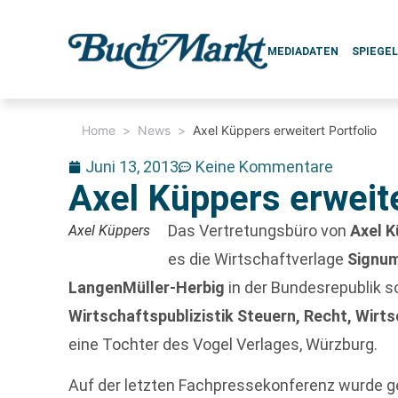
MEDIADATEN
SPIEGE
Home
>
News
>
Axel Küppers erweitert Portfolio
Juni 13, 2013
Keine Kommentare
Axel Küppers erweite
Das Vertretungsbüro von
Axel 
Axel Küppers
es die Wirtschaftverlage
Signu
LangenMüller-Herbig
in der Bundesrepublik s
Wirtschaftspublizistik Steuern, Recht, Wir
eine Tochter des Vogel Verlages, Würzburg.
Auf der letzten Fachpressekonferenz wurde ge