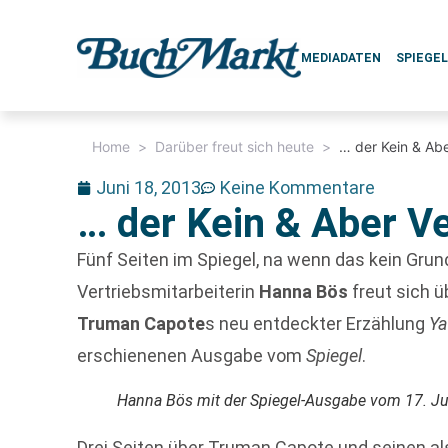
MEDIADATEN
SPIEGE
Home
>
Darüber freut sich heute
>
… der Kein & Abe
Juni 18, 2013
Keine Kommentare
… der Kein & Aber V
Fünf Seiten im Spiegel, na wenn das kein Grund
Vertriebsmitarbeiterin
Hanna Bös
freut sich ü
Truman Capote
s neu entdeckter Erzählung
Ya
erschienenen Ausgabe vom
Spiegel
.
Hanna Bös mit der Spiegel-Ausgabe vom 17. Ju
Drei Seiten über Truman Capote und seinen 