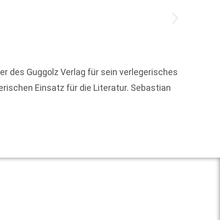
er des Guggolz Verlag für sein verlegerisches
Im Nov
rischen Einsatz für die Literatur. Sebastian
das fü
Weit