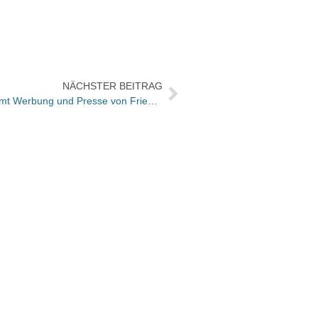
NÄCHSTER BEITRAG
moses.: Constanze Michel übernimmt Werbung und Presse von Friederike Wehse
Die V