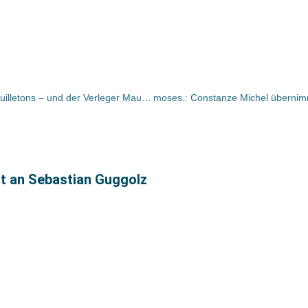
Bücher und Autoren heute in den Feuilletons – und der Verleger Maurice Nadeau ist tot
ht an Sebastian Guggolz