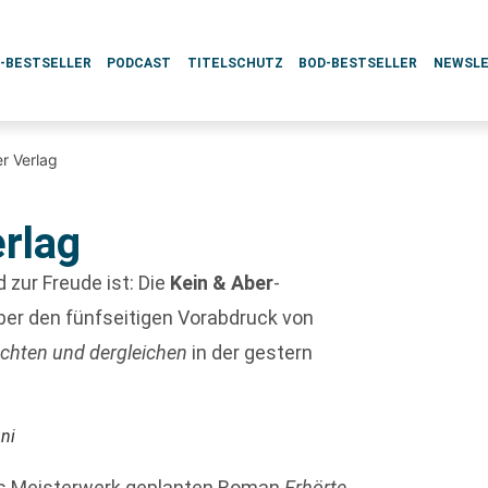
L-BESTSELLER
PODCAST
TITELSCHUTZ
BOD-BESTSELLER
NEWSL
r Verlag
erlag
 zur Freude ist: Die
Kein & Aber
-
ber den fünfseitigen Vorabdruck von
chten und dergleichen
in der gestern
ni
als Meisterwerk geplanten Roman
Erhörte